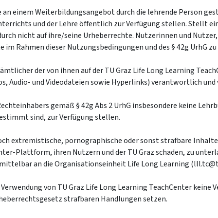
an einem Weiterbildungsangebot durch die lehrende Person gestat
rrichts und der Lehre öffentlich zur Verfügung stellen. Stellt ei
durch nicht auf ihre/seine Urheberrechte. Nutzerinnen und Nutzer,
halte im Rahmen dieser Nutzungsbedingungen und des § 42g UrhG zu
sämtlicher der von ihnen auf der TU Graz Life Long Learning Teac
, Audio- und Videodateien sowie Hyperlinks) verantwortlich und 
echteinhabers gemäß § 42g Abs 2 UrhG insbesondere keine Lehrbü
stimmt sind, zur Verfügung stellen.
h extremistische, pornographische oder sonst strafbare Inhalte z
ter-Plattform, ihren Nutzern und der TU Graz schaden, zu unterla
nmittelbar an die Organisationseinheit Life Long Learning (lll.tc@
e Verwendung von TU Graz Life Long Learning TeachCenter keine V
heberrechtsgesetz strafbaren Handlungen setzen.