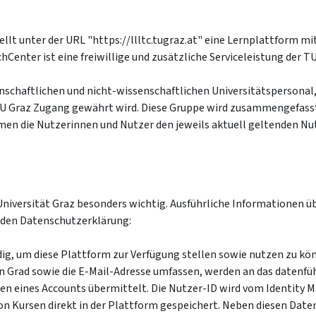
ellt unter der URL "https://llltc.tugraz.at" eine Lernplattform 
Center ist eine freiwillige und zusätzliche Serviceleistung der TU
schaftlichen und nicht-wissenschaftlichen Universitätspersonal
 TU Graz Zugang gewährt wird. Diese Gruppe wird zusammengefasst
en die Nutzerinnen und Nutzer den jeweils aktuell geltenden N
 Universität Graz besonders wichtig. Ausführliche Informationen
enden Datenschutzerklärung:
ig, um diese Plattform zur Verfügung stellen sowie nutzen zu 
n Grad sowie die E-Mail-Adresse umfassen, werden an das datenf
gen eines Accounts übermittelt. Die Nutzer-ID wird vom Identi
n Kursen direkt in der Plattform gespeichert. Neben diesen Daten