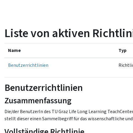
Zum Hauptinhalt
Liste von aktiven Richtli
Name
Typ
Benutzerrichtlinien
Richtli
Benutzerrichtlinien
Zusammenfassung
Die/der BenutzerIn des TU Graz Life Long Learning TeachCent
stellt dieser einen Sammelbegriff für das wissenschaftliche un
Vollständige Richtlinie