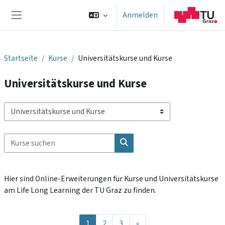
Zum Hauptinhalt
Anmelden
Website-Übersicht
Startseite
Kurse
Universitätskurse und Kurse
Universitätskurse und Kurse
Kursbereiche
Kurse suchen
Kurse suchen
Hier sind Online-Erweiterungen für Kurse und Universitätskurse
am Life Long Learning der TU Graz zu finden.
Seite 1
Seite 2
Seite 3
Nächste Seite
1
2
3
»