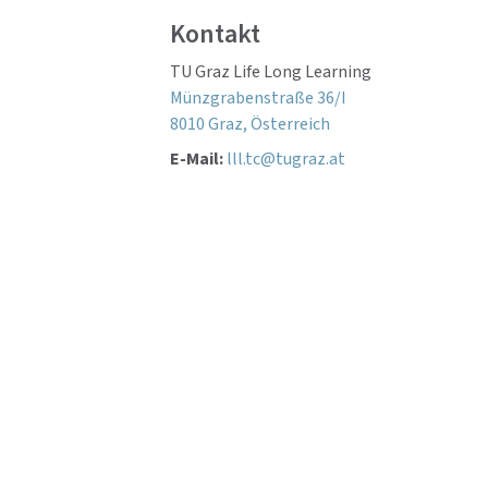
Kontakt
TU Graz Life Long Learning
Münzgrabenstraße 36/I
8010 Graz, Österreich
E-Mail:
lll.tc@tugraz.at