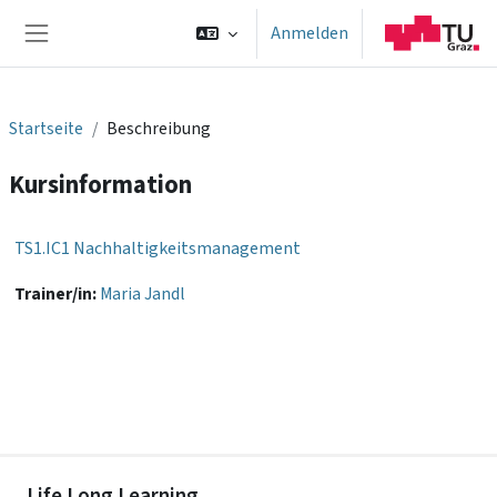
Zum Hauptinhalt
Anmelden
Website-Übersicht
Startseite
Beschreibung
Kursinformation
TS1.IC1 Nachhaltigkeitsmanagement
Trainer/in:
Maria Jandl
Life Long Learning