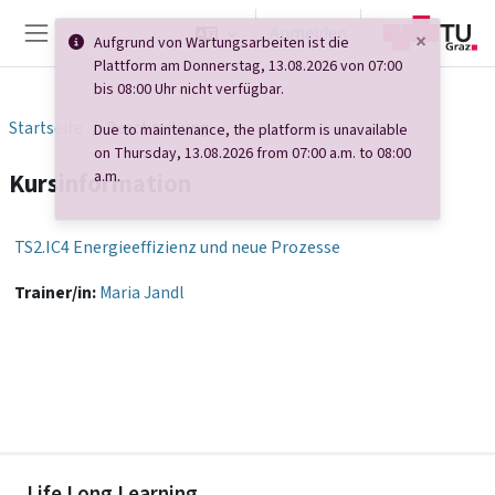
Zum Hauptinhalt
Anmelden
×
Aufgrund von Wartungsarbeiten ist die
Website-Übersicht
Plattform am Donnerstag, 13.08.2026 von 07:00
bis 08:00 Uhr nicht verfügbar.
Startseite
Beschreibung
Due to maintenance, the platform is unavailable
on Thursday, 13.08.2026 from 07:00 a.m. to 08:00
a.m.
Kursinformation
TS2.IC4 Energieeffizienz und neue Prozesse
Trainer/in:
Maria Jandl
Life Long Learning