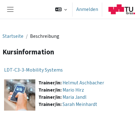
Zum Hauptinhalt
Anmelden
Website-Übersicht
Startseite
Beschreibung
Kursinformation
LDT-C3-3-Mobility Systems
Trainer/in:
Helmut Aschbacher
Trainer/in:
Mario Hirz
Trainer/in:
Maria Jandl
Trainer/in:
Sarah Meinhardt