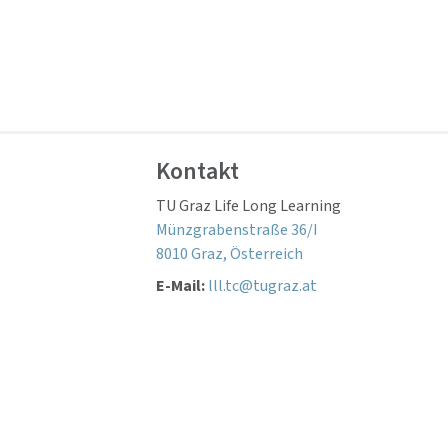
Kontakt
TU Graz Life Long Learning
Münzgrabenstraße 36/I
8010 Graz, Österreich
E-Mail:
lll.tc@tugraz.at