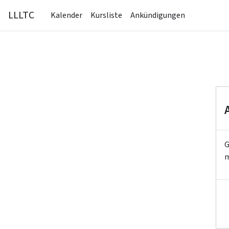
Zum Hauptinhalt
LLLTC
Kalender
Kursliste
Ankündigungen
G
m