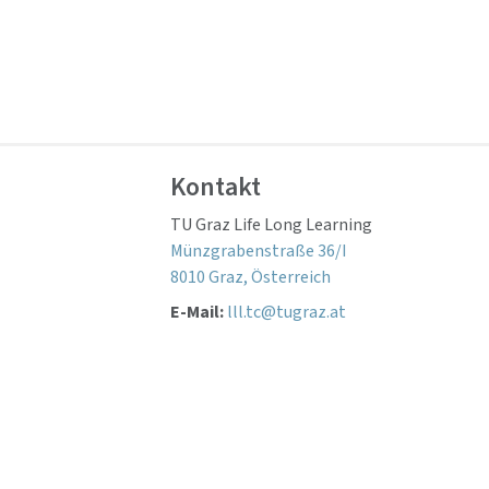
Kontakt
TU Graz Life Long Learning
Münzgrabenstraße 36/I
8010 Graz, Österreich
E-Mail:
lll.tc@tugraz.at