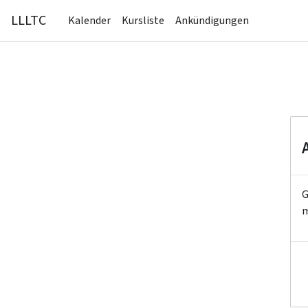
Zum Hauptinhalt
LLLTC
Kalender
Kursliste
Ankündigungen
G
m