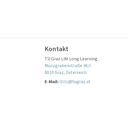
Kontakt
TU Graz Life Long Learning
Münzgrabenstraße 36/I
8010 Graz, Österreich
E-Mail:
lll.tc@tugraz.at