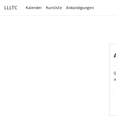
Zum Hauptinhalt
LLLTC
Kalender
Kursliste
Ankündigungen
G
m