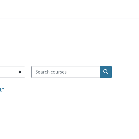
Search courses
Search courses
t"