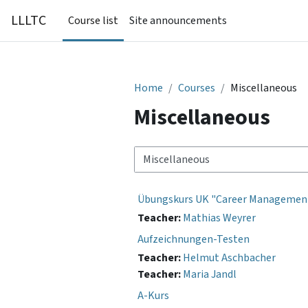
Skip to main content
LLLTC
Course list
Site announcements
Home
Courses
Miscellaneous
Miscellaneous
Course categories
Übungskurs UK "Career Managemen
Teacher:
Mathias Weyrer
Aufzeichnungen-Testen
Teacher:
Helmut Aschbacher
Teacher:
Maria Jandl
A-Kurs