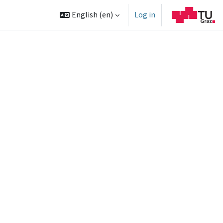
English ‎(en)‎
Log in