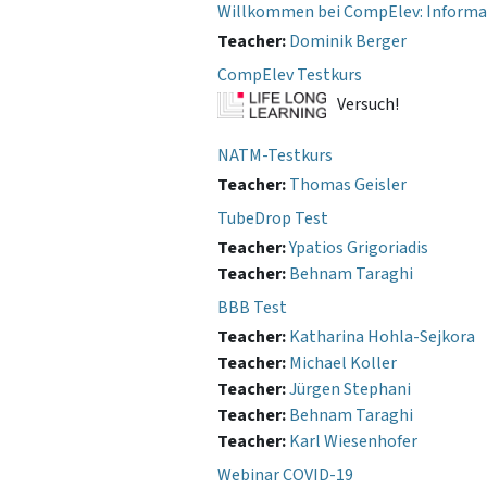
Willkommen bei CompElev: Informa
Teacher:
Dominik Berger
CompElev Testkurs
Versuch!
NATM-Testkurs
Teacher:
Thomas Geisler
TubeDrop Test
Teacher:
Ypatios Grigoriadis
Teacher:
Behnam Taraghi
BBB Test
Teacher:
Katharina Hohla-Sejkora
Teacher:
Michael Koller
Teacher:
Jürgen Stephani
Teacher:
Behnam Taraghi
Teacher:
Karl Wiesenhofer
Webinar COVID-19