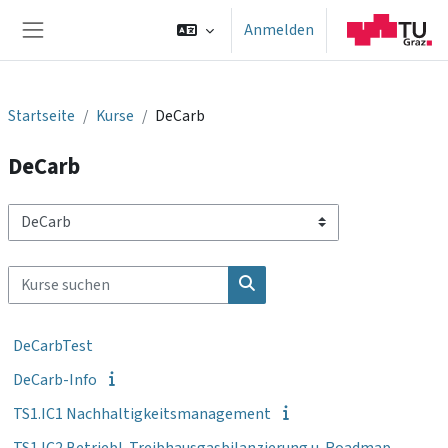
Zum Hauptinhalt
Anmelden
Website-Übersicht
Startseite
Kurse
DeCarb
DeCarb
Kursbereiche
Kurse suchen
Kurse suchen
DeCarbTest
DeCarb-Info
TS1.IC1 Nachhaltigkeitsmanagement
TS1.IC2 Betriebl. Treibhausgasbilanzierung u. Roadmap