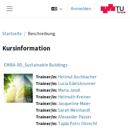
Zum Hauptinhalt
Anmelden
Website-Übersicht
Startseite
Beschreibung
Kursinformation
EMBA-B5_Sustainable Buildings
Trainer/in:
Helmut Aschbacher
Trainer/in:
Lucia Edelsbrunner
Trainer/in:
Maria Jandl
Trainer/in:
Helmuth Kreiner
Trainer/in:
Jacqueline Maier
Trainer/in:
Sarah Meinhardt
Trainer/in:
Alexander Passer
Trainer/in:
Tajda Potrc Obrecht